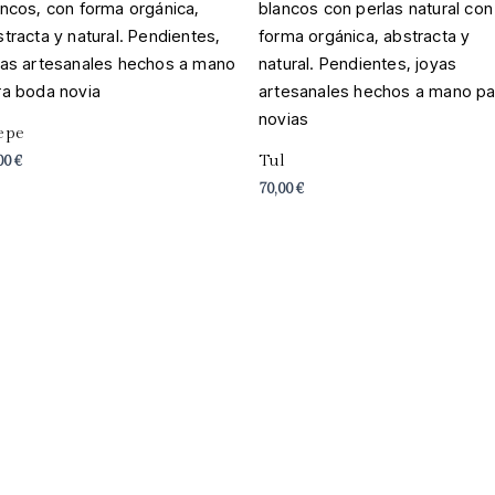
epe
Tul
00
€
70,00
€