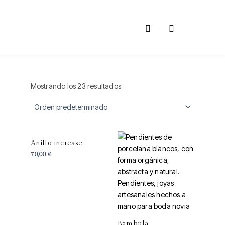
Ir
al
contenido
Mostrando los 23 resultados
Anillo increase
70,00
€
Bambula