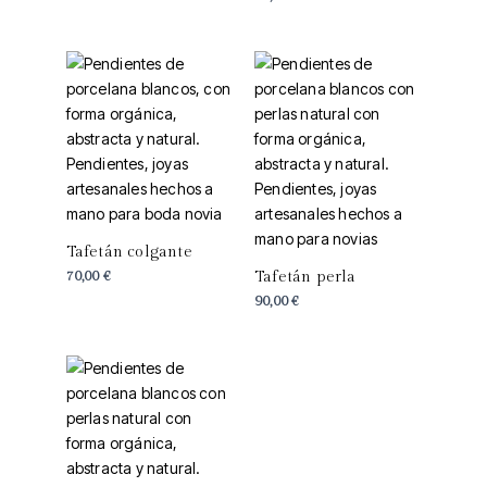
Tafetán colgante
70,00
€
Tafetán perla
90,00
€